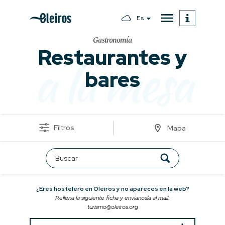
Es
Gastronomía
Restaurantes y
a la mesa
bares
Filtros
Mapa
¿Eres hostelero en Oleiros y no apareces en la web?
Rellena la siguiente ficha y envíanosla al mail:
turismo@oleiros.org