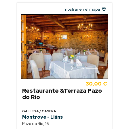
mostrar en el mapa
02
02
30,00 €
Restaurante &Terraza Pazo
do Río
GALLEGA / CASERA
Montrove - Liáns
Pazo do Río, 16