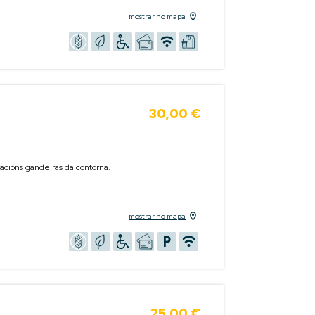
mostrar no mapa
30,00 €
tacións gandeiras da contorna.
mostrar no mapa
25,00 €