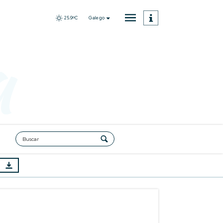
Galego
25.9ºC
a