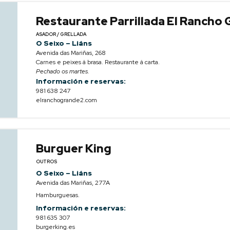
Restaurante Parrillada El Rancho 
ASADOR / GRELLADA
O Seixo – Liáns
Avenida das Mariñas, 268
Carnes e peixes á brasa. Restaurante á carta.
Pechado os martes.
Información e reservas:
981 638 247
elranchogrande2.com
Burguer King
OUTROS
O Seixo – Liáns
Avenida das Mariñas, 277A
Hamburguesas.
Información e reservas:
981 635 307
burgerking.es