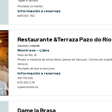
Tapas e racións.
Pechado os martes.
Información e reservas:
644 055 782
Restaurante &Terraza Pazo do Río
GALEGA / CASEIRA
Montrove – Liáns
Pazo do Río, 16
Peixes e mariscos da lonxa diaria (pesca de baixura). Carnes de explo
Arroces.
Pechado de luns a mércores.
Información e reservas:
981 118 026
670 430 278
lupaeventos.es
02
Dame la Brasa