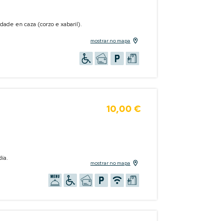
idade en caza (corzo e xabaril).
mostrar no mapa
10,00 €
día.
mostrar no mapa