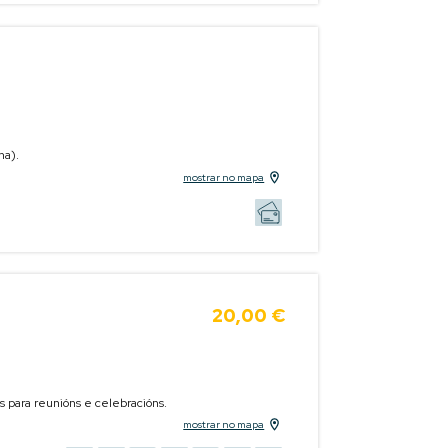
na).
mostrar no mapa
20,00 €
os para reunións e celebracións.
mostrar no mapa