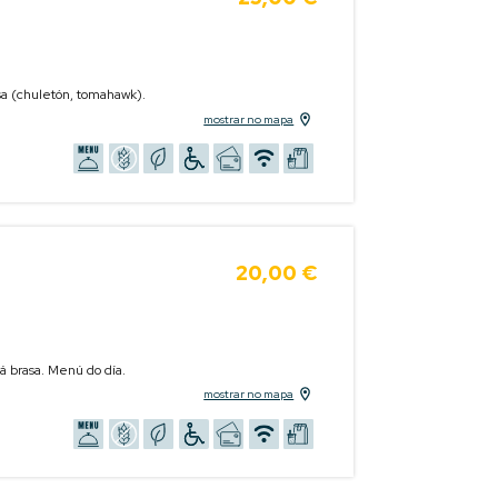
asa (chuletón, tomahawk).
mostrar no mapa
20,00 €
á brasa. Menú do día.
mostrar no mapa