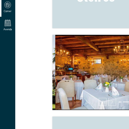
Comer
Axenda
02