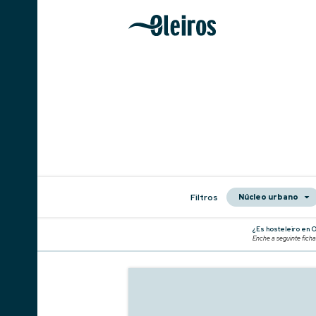
Filtros
Núcleo urbano
¿Es hosteleiro en 
Enche a seguinte ficha