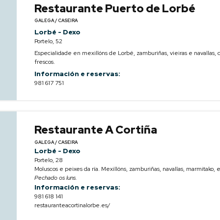
Restaurante Puerto de Lorbé
GALEGA / CASEIRA
Lorbé - Dexo
Portelo, 52
Especialidade en mexillóns de Lorbé, zamburiñas, vieiras e navallas, 
frescos.
Información e reservas:
981 617 751
Restaurante A Cortiña
GALEGA / CASEIRA
Lorbé - Dexo
Portelo, 28
Moluscos e peixes da ría. Mexillóns, zamburiñas, navallas, marmitako, e
Pechado os luns.
Información e reservas:
981 618 141
restauranteacortinalorbe.es/