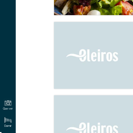
Que ver
Durmir