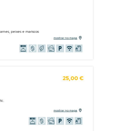
carnes, peixes e mariscos
mostrar no mapa
25,00 €
tc.
mostrar no mapa