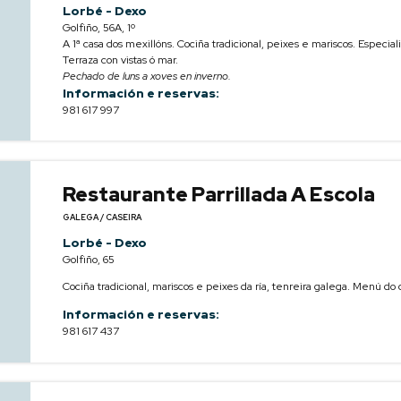
Lorbé - Dexo
Golfiño, 56A, 1º
A 1ª casa dos mexillóns. Cociña tradicional, peixes e mariscos. Especial
Terraza con vistas ó mar.
Pechado de luns a xoves en inverno.
Información e reservas:
981 617 997
Restaurante Parrillada A Escola
GALEGA / CASEIRA
Lorbé - Dexo
Golfiño, 65
Cociña tradicional, mariscos e peixes da ría, tenreira galega. Menú do 
Información e reservas:
981 617 437