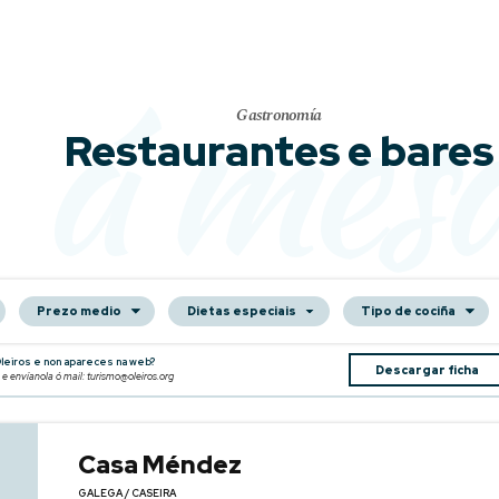
á mes
Gastronomía
Restaurantes e bares
Prezo medio
Dietas especiais
Tipo de cociña
Oleiros e non apareces na web?
Descargar ficha
 e envíanola ó mail: turismo@oleiros.org
Casa Méndez
GALEGA / CASEIRA