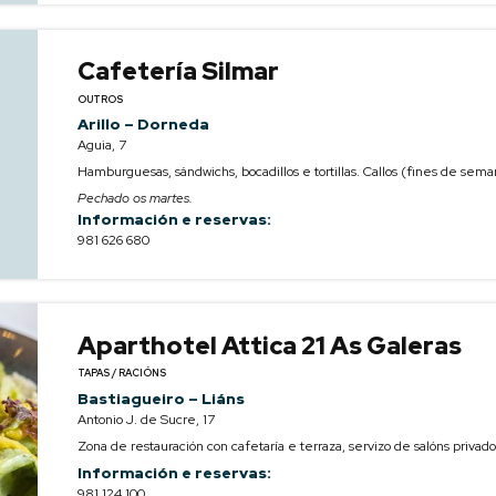
Cafetería Silmar
OUTROS
Arillo – Dorneda
Aguia, 7
Hamburguesas, sándwichs, bocadillos e tortillas. Callos (fines de sema
Pechado os martes.
Información e reservas:
981 626 680
Aparthotel Attica 21 As Galeras
TAPAS / RACIÓNS
Bastiagueiro – Liáns
Antonio J. de Sucre, 17
Zona de restauración con cafetaría e terraza, servizo de salóns privad
Información e reservas:
981 124 100