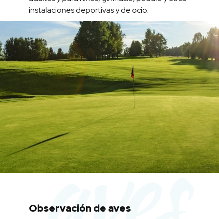
instalaciones deportivas y de ocio.
aves
Observación de aves