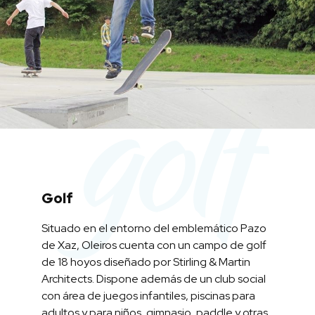
golf
Golf
Situado en el entorno del emblemático Pazo
de Xaz, Oleiros cuenta con un campo de golf
de 18 hoyos diseñado por Stirling & Martin
Architects. Dispone además de un club social
con área de juegos infantiles, piscinas para
adultos y para niños, gimnasio, paddle y otras