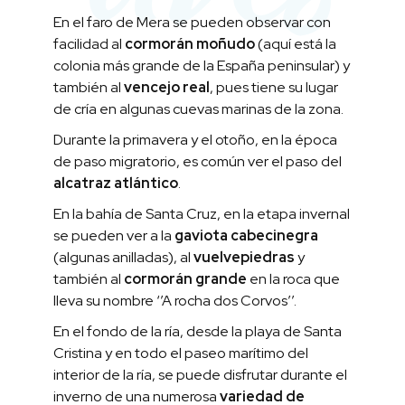
En el faro de Mera se pueden observar con
facilidad al
cormorán moñudo
(aquí está la
colonia más grande de la España peninsular) y
también al
vencejo real
, pues tiene su lugar
de cría en algunas cuevas marinas de la zona.
Durante la primavera y el otoño, en la época
de paso migratorio, es común ver el paso del
alcatraz atlántico
.
En la bahía de Santa Cruz, en la etapa invernal
se pueden ver a la
gaviota cabecinegra
(algunas anilladas), al
vuelvepiedras
y
también al
cormorán grande
en la roca que
lleva su nombre ‘’A rocha dos Corvos’’.
En el fondo de la ría, desde la playa de Santa
Cristina y en todo el paseo marítimo del
interior de la ría, se puede disfrutar durante el
inverno de una numerosa
variedad de