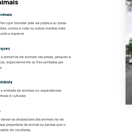
nimais
nimais
en que transitar pola vía pública ou zonas
dea, correa e colar ou outros medios máis
undo a especie.
rques
a a presenza de animais nas praias, parques e
cos, especialmente os frecuentados por
s.
ohibida
a a entrada de animais en espectáculos
tivos e culturais.
s
 deixar as deposicións dos animais na vía
rsoa propietaria do animal ou persoa que o
sable de recollelas.