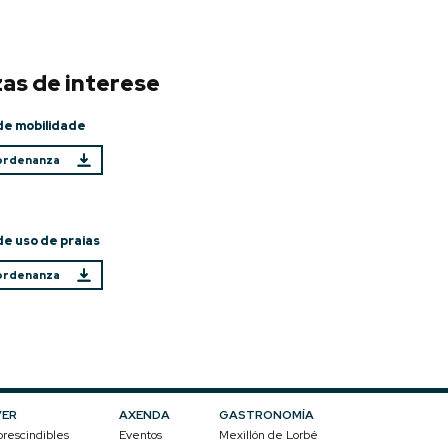
as de interese
e mobilidade
 ordenanza
e uso de praias
 ordenanza
VER
AXENDA
GASTRONOMÍA
rescindibles
Eventos
Mexillón de Lorbé