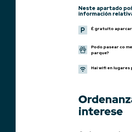
Neste apartado poñ
información relativ
É gratuíto aparcar
Podo pasear co meu
parque?
Hai wifi en lugares
Ordenanz
interese