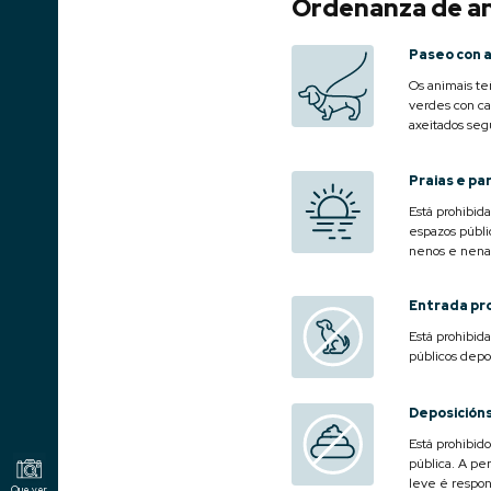
Ordenanza de a
Paseo con a
Os animais teñ
verdes con ca
axeitados seg
Praias e pa
Está prohibid
espazos públi
nenos e nena
Entrada pr
Está prohibid
públicos depor
Deposición
Está prohibido
pública. A pe
leve é respon
Que ver