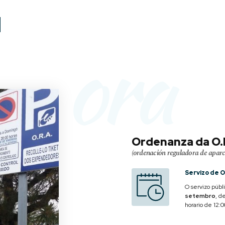
ora
Ordenanza da O.
(ordenación reguladora de apar
Servizo de O
O servizo públ
setembro
, d
horario de 12: