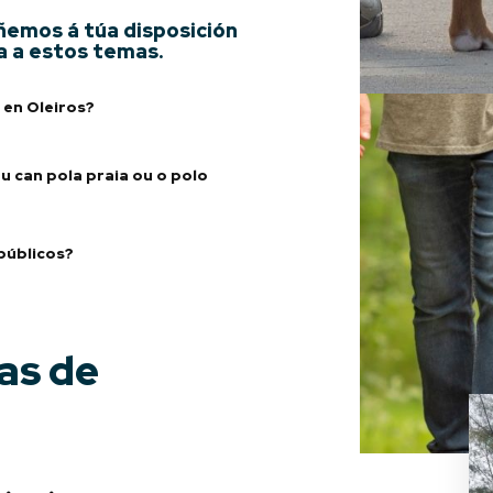
emos á túa disposición
a a estos temas.
 en Oleiros?
 can pola praia ou o polo
 públicos?
as de