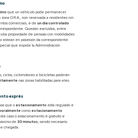
mo
imo
que un vehículo pode permanecer
 zona O.R.A., non reservada a residentes nin
ntos comerciais, é de
un día controlado
rrespondente. Quedan excluídos, entre
ículos propiedade de persoas con mobilidades
do estean en posesión da correspondente
special que expide la Administración
s
, ciclos, ciclomotores e bicicletas poderán
uitamente
nas zonas habilitadas para eles.
ento exprés
nas que o
estacionamento
está regulado e
mporalmente
como
estacionamento
este caso o estacionamento é gratuíto e
 máximo de
30 minutos
, sendo necesario
 de chegada.