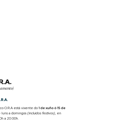
R.A.
camento)
.R.A.
ico O.R.A está vixente do
1 de xuño ó 15 de
e luns a domingos
(incluídos festivos)
, en
00h a 20:00h.