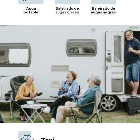
Auga
Baleirado de
Baleirado de
potable
augas grises
augas negras
Taxi