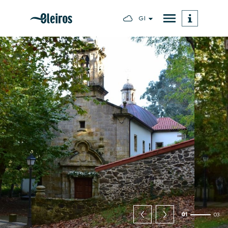
Gl
01
03